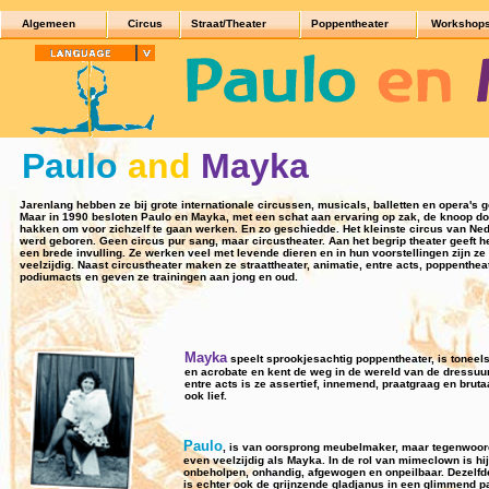
Algemeen
Circus
Straat/Theater
Poppentheater
Workshop
Paulo
and
Mayka
Jarenlang hebben ze bij grote internationale circussen, musicals, balletten en opera's 
Maar in 1990 besloten Paulo en Mayka, met een schat aan ervaring op zak, de knoop do
hakken om voor zichzelf te gaan werken. En zo geschiedde. Het kleinste circus van Ne
werd geboren. Geen circus pur sang, maar circustheater. Aan het begrip theater geeft h
een brede invulling. Ze werken veel met levende dieren en in hun voorstellingen zijn ze
veelzijdig. Naast circustheater maken ze straattheater, animatie, entre acts, poppentheat
podiumacts en geven ze trainingen aan jong en oud.
Mayka
speelt sprookjesachtig poppentheater, is toneel
en acrobate en kent de weg in de wereld van de dressuur
entre acts is ze assertief, innemend, praatgraag en bruta
ook lief.
Paulo
, is van oorsprong meubelmaker, maar tegenwoor
even veelzijdig als Mayka. In de rol van mimeclown is hij
onbeholpen, onhandig, afgewogen en onpeilbaar. Dezelfd
is echter ook de grijnzende gladjanus in een glimmend p