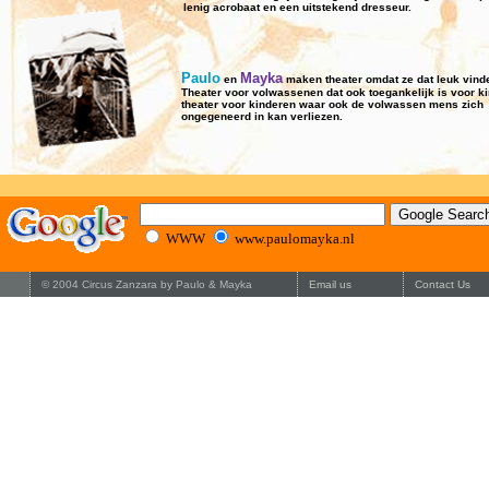
lenig acrobaat en een uitstekend dresseur.
Paulo
Mayka
en
maken theater omdat ze dat leuk vind
Theater voor volwassenen dat ook toegankelijk is voor k
theater voor kinderen waar ook de volwassen mens zich
ongegeneerd in kan verliezen.
WWW
www.paulomayka.nl
© 2004 Circus Zanzara by Paulo & Mayka
Email us
Contact Us